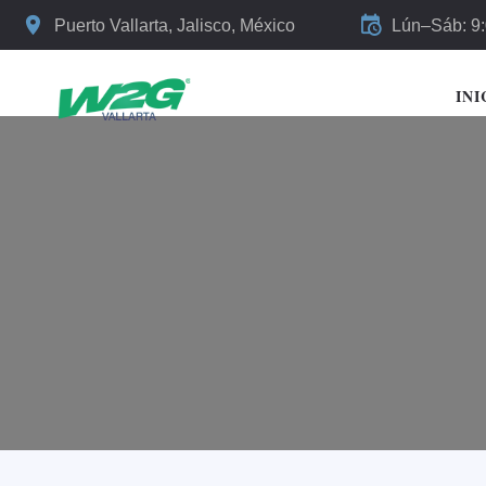
Puerto Vallarta, Jalisco, México
Lún–Sáb: 9
INI